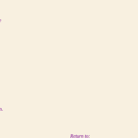
e
n.
Return to: