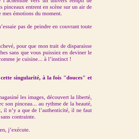
e l’achemine vers un univers rempli de
ts pinceaux entrent en scène sur un air de
uire mes émotions du moment.
n’essaie pas de peindre en couvrant toute
 achevé, pour que mon trait de disparaisse
hes sans que vous puissiez en deviner le
comme je cuisine... à l’instinct !
ette singularité, à la fois "douces" et
agasiné les images, découvert la liberté,
vec son pinceau... au rythme de la beauté,
 il n’y a que de l’authenticité, il ne faut
sans contrainte.
ien, j’exécute.