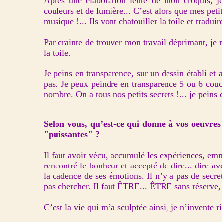
Après une élaboration lente de mon croquis, j
couleurs et de lumière... C’est alors que mes peti
musique !... Ils vont chatouiller la toile et trad
Par crainte de trouver mon travail déprimant, je 
la toile.
Je peins en transparence, sur un dessin établi et
pas. Je peux peindre en transparence 5 ou 6 couc
nombre. On a tous nos petits secrets !... je peins 
Selon vous, qu’est-ce qui donne à vos oeuvres c
"puissantes" ?
Il faut avoir vécu, accumulé les expériences, emm
rencontré le bonheur et accepté de dire... dire a
la cadence de ses émotions. Il n’y a pas de secret,
pas chercher. Il faut ÊTRE... ÊTRE sans réserve, 
C’est la vie qui m’a sculptée ainsi, je n’invente r